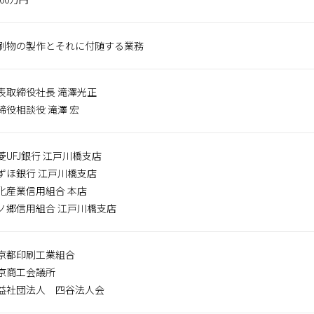
刷物の製作とそれに付随する業務
表取締役社長 滝澤光正
締役相談役 滝澤 宏
菱UFJ銀行 江戸川橋支店
ずほ銀行 江戸川橋支店
化産業信用組合 本店
ノ郷信用組合 江戸川橋支店
京都印刷工業組合
京商工会議所
益社団法人 四谷法人会