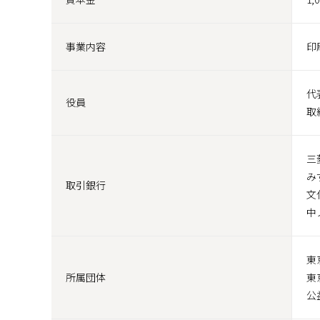
事業内容
印
代
役員
取
三
み
取引銀行
文
中
東
所属団体
東
公