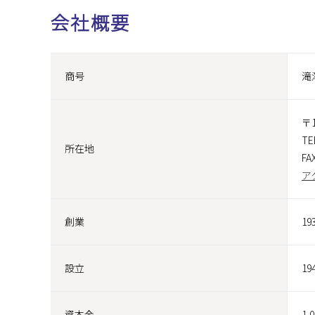
会社概要
商号
滝
〒
TE
所在地
FA
ア
創業
1
設立
1
資本金
1,